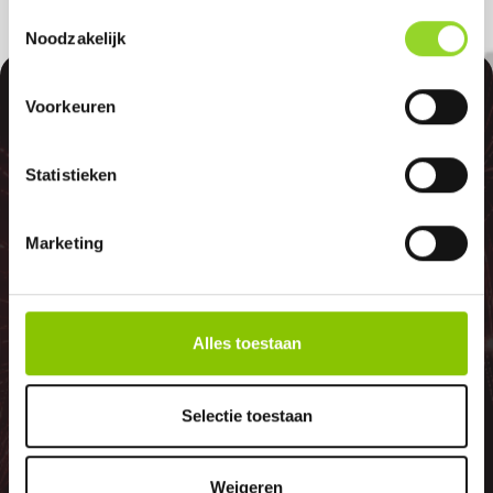
Toestemmingsselectie
Noodzakelijk
100%
Voorkeuren
Statistieken
Marketing
GELD TERUG
GARANTIE
Alles toestaan
Selectie toestaan
Indien er in 2026 weer een landelijk
vuurwerkverbod is, storten wij de
Weigeren