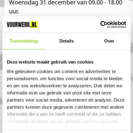
Woensdag 31 december van 09.00 - 18.00
uur.
Toestemming
Details
Over
Komt u uit Eeembrugge?
Deze website maakt gebruik van cookies
We gebruiken cookies om content en advertenties te
Koop uw vuurwerk dan bij Van Halteren
personaliseren, om functies voor social media te bieden
Watersport in Spakenburg. U bent van
en om ons websiteverkeer te analyseren. Ook delen we
harte welkom! U bent uiteraard ook
informatie over uw gebruik van onze site met onze
partners voor social media, adverteren en analyse. Deze
welkom als u uit Eeembrugge, Zeewolde
partners kunnen deze gegevens combineren met andere
of Almere komt.
informatie die u aan ze heeft verstrekt of die ze hebben
verzameld op basis van uw gebruik van hun services.