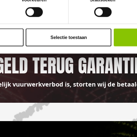
100%
Selectie toestaan
GELD TERUG GARANTI
elijk vuurwerkverbod is, storten wij de bet