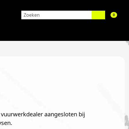
aantal 
0
s vuurwerkdealer aangesloten bij
ysen.