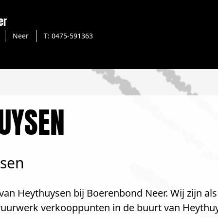
er
Neer
T: 0475-591363
UYSEN
ysen
van Heythuysen bij Boerenbond Neer. Wij zijn al
e vuurwerk verkooppunten in de buurt van Heythu