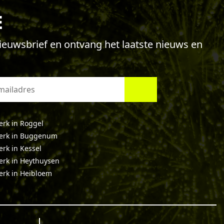
E
 nieuwsbrief en ontvang het laatste nieuws en
rk in Roggel
erk in Buggenum
rk in Kessel
rk in Heythuysen
rk in Heibloem