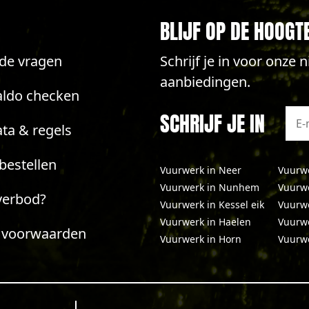
BLIJF OP DE HOOGT
lde vragen
Schrijf je in voor onze
aanbiedingen.
aldo checken
SCHRIJF JE IN
ta & regels
bestellen
Vuurwerk in Neer
Vuurwe
Vuurwerk in Nunhem
Vuurw
verbod?
Vuurwerk in Kessel eik
Vuurwe
Vuurwerk in Haelen
Vuurwe
 voorwaarden
Vuurwerk in Horn
Vuurwe