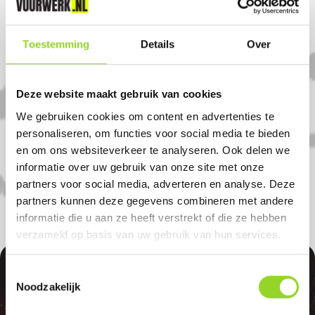
09.00u tot 16.00u
Komt u uit Nunhem?
Toestemming
Details
Over
Koop uw vuurwerk dan bij Boerenbond
Deze website maakt gebruik van cookies
Neer in Neer. U bent van harte welkom! U
We gebruiken cookies om content en advertenties te
bent uiteraard ook welkom als u uit
personaliseren, om functies voor social media te bieden
en om ons websiteverkeer te analyseren. Ook delen we
Heythuysen, Horn of Heibloem komt.
informatie over uw gebruik van onze site met onze
partners voor social media, adverteren en analyse. Deze
partners kunnen deze gegevens combineren met andere
informatie die u aan ze heeft verstrekt of die ze hebben
verzameld op basis van uw gebruik van hun services.
Toestemmingsselectie
Noodzakelijk