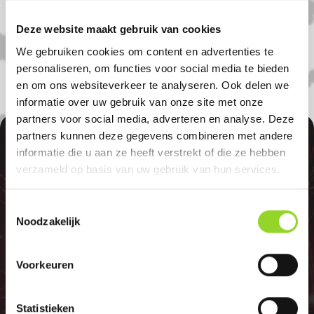
U bent uiteraard ook welkom als u uit
Ingen , Lienden of Kesteren komt.
Deze website maakt gebruik van cookies
We gebruiken cookies om content en advertenties te
personaliseren, om functies voor social media te bieden
en om ons websiteverkeer te analyseren. Ook delen we
informatie over uw gebruik van onze site met onze
partners voor social media, adverteren en analyse. Deze
100%
partners kunnen deze gegevens combineren met andere
informatie die u aan ze heeft verstrekt of die ze hebben
verzameld op basis van uw gebruik van hun services.
Toestemmingsselectie
Noodzakelijk
GELD TERUG
Voorkeuren
Statistieken