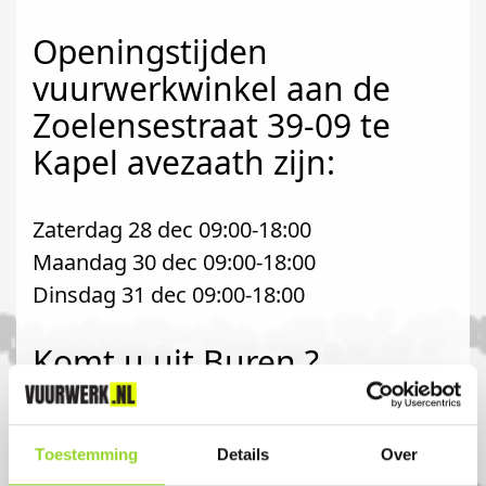
Openingstijden
vuurwerkwinkel aan de
Zoelensestraat 39-09 te
Kapel avezaath zijn:
Zaterdag 28 dec 09:00-18:00
Maandag 30 dec 09:00-18:00
Dinsdag 31 dec 09:00-18:00
Komt u uit Buren ?
Koop uw vuurwerk dan bij MT Carwash in
Toestemming
Details
Over
Kapel avezaath. U bent van harte welkom!