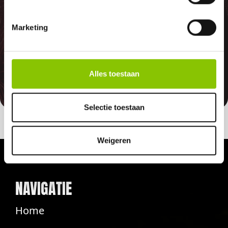
GARANTIE
Marketing
Indien er in 2026 weer een landelijk
vuurwerkverbod is, storten wij de
betaalde bedragen automatisch
Alles toestaan
terug
Selectie toestaan
Weigeren
NAVIGATIE
Home