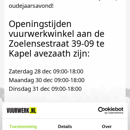
oudejaarsavond!
Openingstijden
vuurwerkwinkel aan de
Zoelensestraat 39-09 te
Kapel avezaath zijn:
Zaterdag 28 dec 09:00-18:00
Maandag 30 dec 09:00-18:00
Dinsdag 31 dec 09:00-18:00
Komt u uit Lienden ?
Koop uw vuurwerk dan bij MT Carwash in
Toestemming
Details
Over