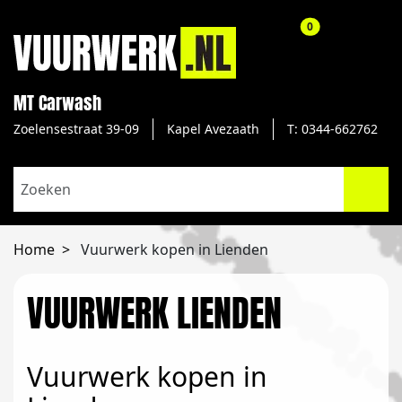
aantal producte
0
MT Carwash
Zoelensestraat 39-09
Kapel Avezaath
T: 0344-662762
Home
Vuurwerk kopen in Lienden
VUURWERK LIENDEN
Vuurwerk kopen in