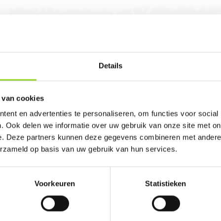
Details
pel avezaath. U bent van harte welkom! U bent 
 van cookies
ent en advertenties te personaliseren, om functies voor social
. Ook delen we informatie over uw gebruik van onze site met on
e. Deze partners kunnen deze gegevens combineren met andere i
erzameld op basis van uw gebruik van hun services.
100%
Voorkeuren
Statistieken