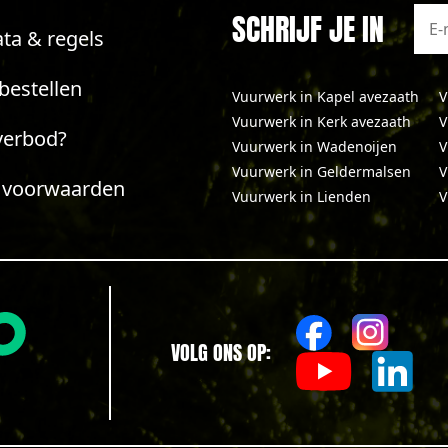
SCHRIJF JE IN
ta & regels
bestellen
Vuurwerk in Kapel avezaath
V
Vuurwerk in Kerk avezaath
V
verbod?
Vuurwerk in Wadenoijen
V
Vuurwerk in Geldermalsen
V
 voorwaarden
Vuurwerk in Lienden
V
VOLG ONS OP: