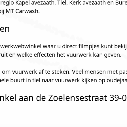
egio Kapel avezaath, Tiel, Kerk avezaath en Bur
ij MT Carwash.
len
werkwebwinkel waar u direct filmpjes kunt bekij
kruit en welke effecten het vuurwerk kan geven.
ats om vuurwerk af te steken. Veel mensen met p
le buurt in tiel naar vuurwerk kijken op oudeja
kel aan de Zoelensestraat 39-09