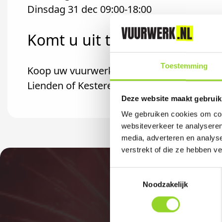
Dinsdag 31 dec 09:00-18:00
Komt u uit tiel?
Toestemming
Koop uw vuurwerk dan bij MT Carwash in Ka
Lienden of Kesteren komt.
Deze website maakt gebruik
We gebruiken cookies om cont
websiteverkeer te analyseren
media, adverteren en analys
verstrekt of die ze hebben v
Toestemmingsselectie
Noodzakelijk