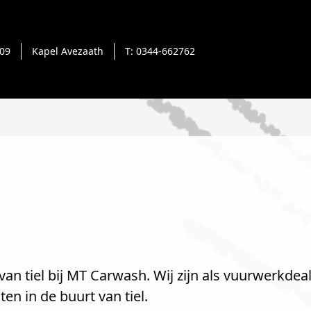
-09
Kapel Avezaath
T: 0344-662762
an tiel bij MT Carwash. Wij zijn als vuurwerkdeal
n in de buurt van tiel.