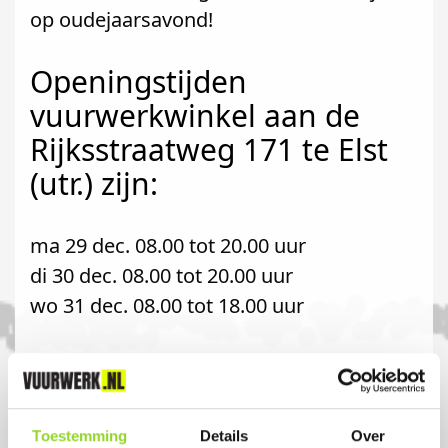
op oudejaarsavond!
Openingstijden
vuurwerkwinkel aan de
Rijksstraatweg 171 te Elst
(utr.) zijn:
ma 29 dec. 08.00 tot 20.00 uur
di 30 dec. 08.00 tot 20.00 uur
wo 31 dec. 08.00 tot 18.00 uur
Komt u uit achterberg?
Koop uw vuurwerk dan bij Hans Timmer
Toestemming
Details
Over