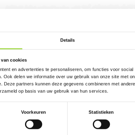
Details
lst (utr.). U bent van harte welkom! U bent uite
 van cookies
ent en advertenties te personaliseren, om functies voor social
. Ook delen we informatie over uw gebruik van onze site met on
e. Deze partners kunnen deze gegevens combineren met andere i
erzameld op basis van uw gebruik van hun services.
100%
Voorkeuren
Statistieken