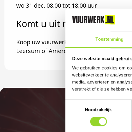
wo 31 dec. 08.00 tot 18.00 uur
Komt u uit rhenen?
Toestemming
Koop uw vuurwerk dan bij Hans Timmer in E
Leersum of Amerongen komt.
Deze website maakt gebruik
We gebruiken cookies om cont
websiteverkeer te analyseren
media, adverteren en analys
verstrekt of die ze hebben v
Toestemmingsselectie
Noodzakelijk