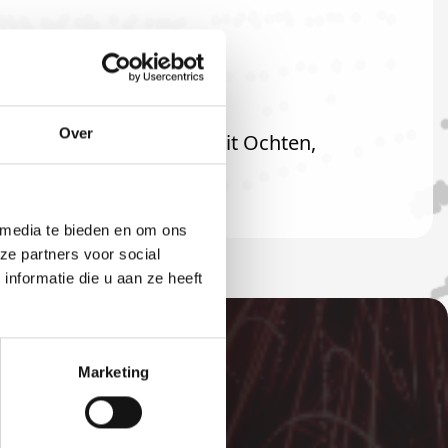
Over
raard ook welkom als u uit Ochten,
 media te bieden en om ons
ze partners voor social
nformatie die u aan ze heeft
Marketing