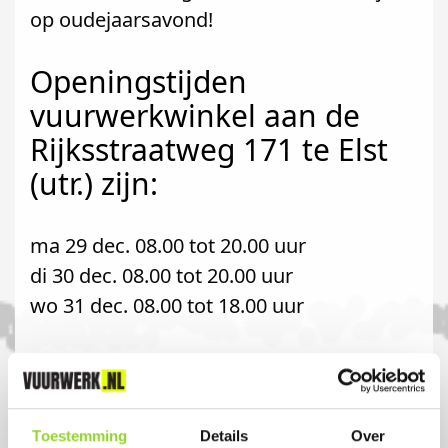
op oudejaarsavond!
Openingstijden
vuurwerkwinkel aan de
Rijksstraatweg 171 te Elst
(utr.) zijn:
ma 29 dec. 08.00 tot 20.00 uur
di 30 dec. 08.00 tot 20.00 uur
wo 31 dec. 08.00 tot 18.00 uur
Komt u uit amerongen?
Koop uw vuurwerk dan bij Hans Timmer
Toestemming
Details
Over