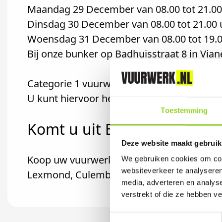
Maandag 29 December van 08.00 tot 21.00
Dinsdag 30 December van 08.00 tot 21.00 
Woensdag 31 December van 08.00 tot 19.0
Bij onze bunker op Badhuisstraat 8 in Vian
Categorie 1 vuurwerk (sterretjes, etc) ma
U kunt hiervoor het hele jaar terecht in d
Toestemming
Komt u uit Everdingen?
Deze website maakt gebruik
Koop uw vuurwerk dan bij Dierenboetiek W
We gebruiken cookies om cont
websiteverkeer te analyseren
Lexmond, Culemborg of Meerkerk komt.
media, adverteren en analys
verstrekt of die ze hebben v
Toestemmingsselectie