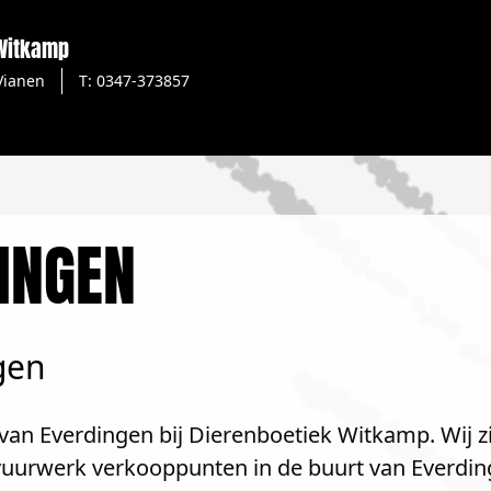
 Witkamp
Vianen
T: 0347-373857
INGEN
gen
van Everdingen bij Dierenboetiek Witkamp. Wij zi
 vuurwerk verkooppunten in de buurt van Everdin