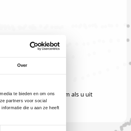
en.
Over
nt uiteraard ook welkom als u uit
 media te bieden en om ons
ze partners voor social
nformatie die u aan ze heeft