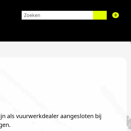
aantal 
0
jn als vuurwerkdealer aangesloten bij
gen.