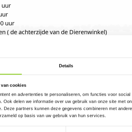
 uur
uur
0 uur
en ( de achterzijde van de Dierenwinkel)
g het hele jaar door worden verkocht en afgestok
e Dierenwinkel op Voorstraat 12 4132AR Vianen.
Details
 van cookies
itkamp in Vianen. U bent van harte welkom! U be
ent en advertenties te personaliseren, om functies voor social
. Ook delen we informatie over uw gebruik van onze site met on
e. Deze partners kunnen deze gegevens combineren met andere i
erzameld op basis van uw gebruik van hun services.