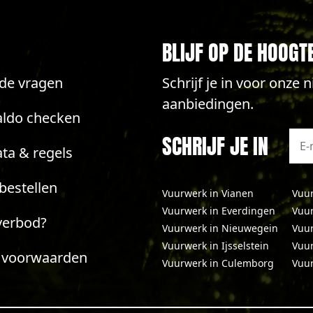
BLIJF OP DE HOOGT
lde vragen
Schrijf je in voor onze
aanbiedingen.
aldo checken
SCHRIJF JE IN
ta & regels
bestellen
Vuurwerk in Vianen
Vuur
Vuurwerk in Everdingen
Vuur
verbod?
Vuurwerk in Nieuwegein
Vuur
Vuurwerk in Ijsselstein
Vuu
 voorwaarden
Vuurwerk in Culemborg
Vuur