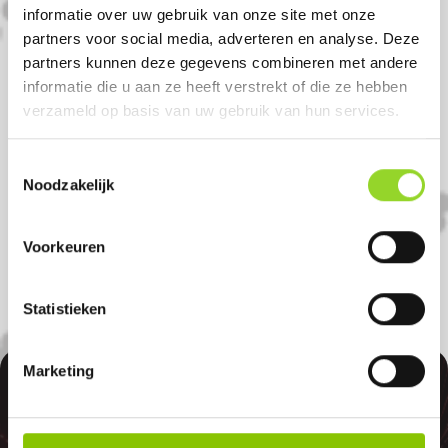
informatie over uw gebruik van onze site met onze
Komt u uit Meerkerk?
partners voor social media, adverteren en analyse. Deze
partners kunnen deze gegevens combineren met andere
informatie die u aan ze heeft verstrekt of die ze hebben
Koop uw vuurwerk dan bij Dierenboetiek
verzameld op basis van uw gebruik van hun services.
Witkamp in Vianen. U bent van harte
welkom! U bent uiteraard ook welkom als
Toestemmingsselectie
Noodzakelijk
u uit Lexmond, Culemborg of Meerkerk
komt.
Voorkeuren
Statistieken
Marketing