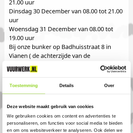
21.00 uur
Dinsdag 30 December van 08.00 tot 21.00
uur
Woensdag 31 December van 08.00 tot
19.00 uur
Bij onze bunker op Badhuisstraat 8 in
Vianen ( de achterzijde van de
Dierenwinkel)
Categorie 1 vuurwerk (sterretjes, etc)
Toestemming
Details
Over
mag het hele jaar door worden verkocht
en afgestoken.
Deze website maakt gebruik van cookies
U kunt hiervoor het hele jaar terecht in de
We gebruiken cookies om content en advertenties te
Dierenwinkel op Voorstraat 12 4132AR
personaliseren, om functies voor social media te bieden
Vianen.
en om ons websiteverkeer te analyseren. Ook delen we