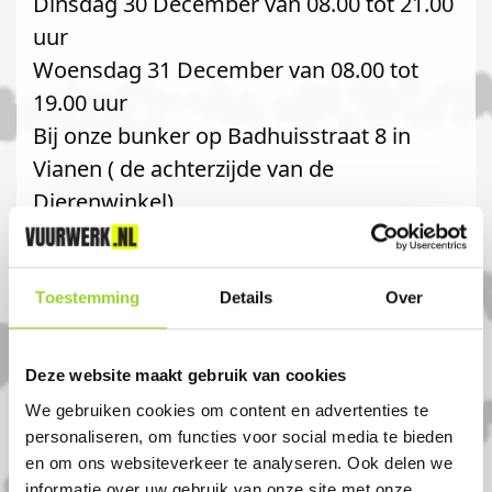
Dinsdag 30 December van 08.00 tot 21.00
uur
Woensdag 31 December van 08.00 tot
19.00 uur
Bij onze bunker op Badhuisstraat 8 in
Vianen ( de achterzijde van de
Dierenwinkel)
Categorie 1 vuurwerk (sterretjes, etc)
mag het hele jaar door worden verkocht
Toestemming
Details
Over
en afgestoken.
U kunt hiervoor het hele jaar terecht in de
Deze website maakt gebruik van cookies
Dierenwinkel op Voorstraat 12 4132AR
We gebruiken cookies om content en advertenties te
Vianen.
personaliseren, om functies voor social media te bieden
en om ons websiteverkeer te analyseren. Ook delen we
informatie over uw gebruik van onze site met onze