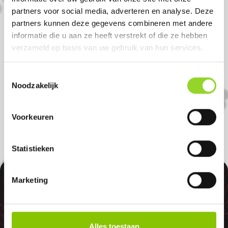
Komt u uit Houten?
partners voor social media, adverteren en analyse. Deze
partners kunnen deze gegevens combineren met andere
Koop uw vuurwerk dan bij Dierenboetiek
informatie die u aan ze heeft verstrekt of die ze hebben
verzameld op basis van uw gebruik van hun services.
Witkamp in Vianen. U bent van harte
welkom! U bent uiteraard ook welkom als
Toestemmingsselectie
u uit Lexmond, Culemborg of Meerkerk
Noodzakelijk
komt.
Voorkeuren
Statistieken
100%
Marketing
Alles toestaan