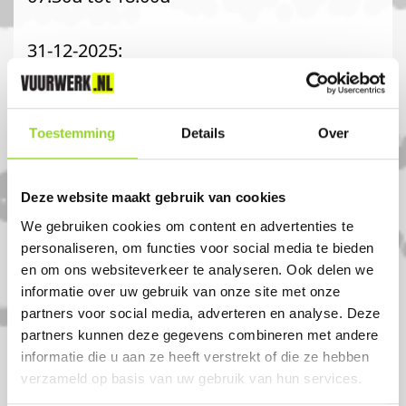
31-12-2025:
07.30u tot 18.00u
Toestemming
Details
Over
Komt u uit Badhoevedorp?
Deze website maakt gebruik van cookies
We gebruiken cookies om content en advertenties te
Koop uw vuurwerk dan bij Van Beem
personaliseren, om functies voor social media te bieden
IJzerwaren in Badhoevedorp. U bent van
en om ons websiteverkeer te analyseren. Ook delen we
informatie over uw gebruik van onze site met onze
harte welkom! U bent uiteraard ook
partners voor social media, adverteren en analyse. Deze
welkom als u uit Zwanenburg, De hoek of
partners kunnen deze gegevens combineren met andere
Sloten komt.
informatie die u aan ze heeft verstrekt of die ze hebben
verzameld op basis van uw gebruik van hun services.