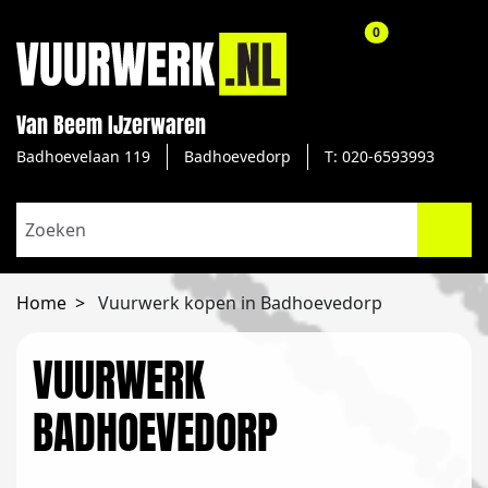
aantal producte
0
Van Beem IJzerwaren
Badhoevelaan 119
Badhoevedorp
T: 020-6593993
Home
Vuurwerk kopen in Badhoevedorp
VUURWERK
BADHOEVEDORP