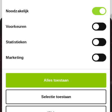
Toestemmingsselectie
Noodzakelijk
100%
Voorkeuren
Statistieken
Marketing
GELD TERUG
GARANTIE
Alles toestaan
Selectie toestaan
Indien er in 2026 weer een landelijk
vuurwerkverbod is, storten wij de