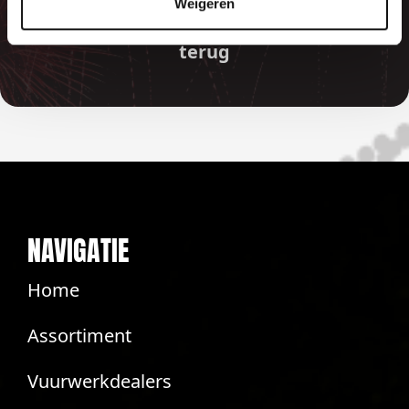
Weigeren
betaalde bedragen automatisch
terug
NAVIGATIE
Home
Assortiment
Vuurwerkdealers