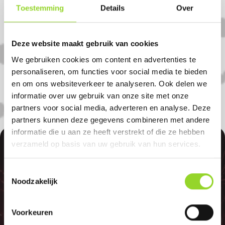
Koop uw vuurwerk dan bij Doldersum
Toestemming
Details
Over
Vuurwerk in Beerze. U bent van harte
welkom! U bent uiteraard ook welkom als
Deze website maakt gebruik van cookies
u uit Bergenteim, Sibculo of Ommen
We gebruiken cookies om content en advertenties te
komt.
personaliseren, om functies voor social media te bieden
en om ons websiteverkeer te analyseren. Ook delen we
informatie over uw gebruik van onze site met onze
partners voor social media, adverteren en analyse. Deze
partners kunnen deze gegevens combineren met andere
informatie die u aan ze heeft verstrekt of die ze hebben
100%
verzameld op basis van uw gebruik van hun services.
Toestemmingsselectie
Noodzakelijk
Voorkeuren