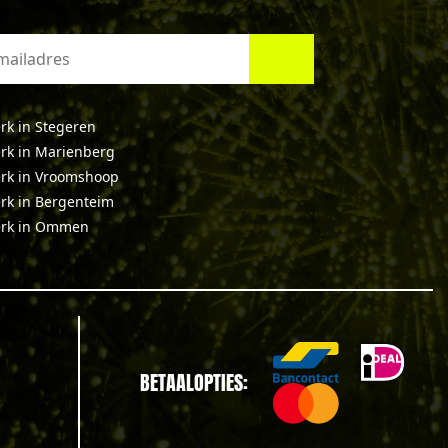
rk in Stegeren
rk in Marienberg
rk in Vroomshoop
rk in Bergenteim
rk in Ommen
BETAALOPTIES: