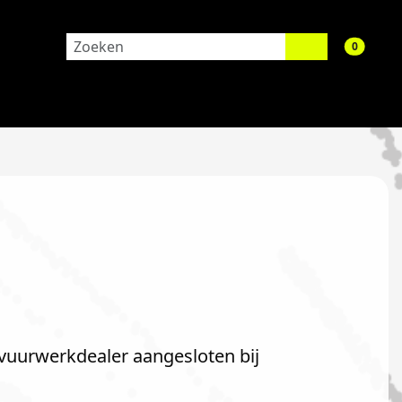
aantal 
0
 vuurwerkdealer aangesloten bij