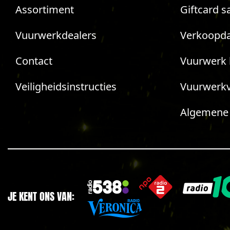
Assortiment
Giftcard s
Vuurwerkdealers
Verkoopda
Contact
Vuurwerk 
Veiligheidsinstructies
Vuurwerk
Algemene
JE KENT ONS VAN: