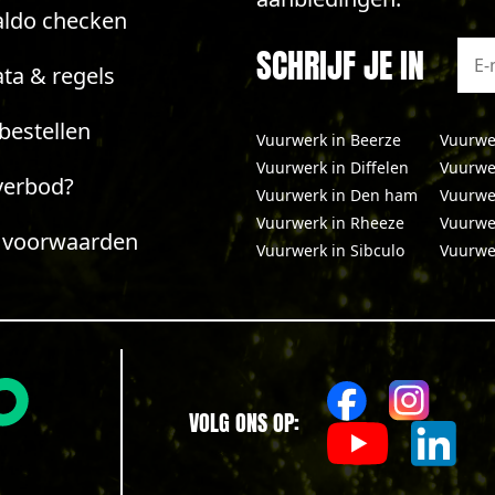
aldo checken
SCHRIJF JE IN
ta & regels
bestellen
Vuurwerk in Beerze
Vuurwe
Vuurwerk in Diffelen
Vuurwe
verbod?
Vuurwerk in Den ham
Vuurwe
Vuurwerk in Rheeze
Vuurwe
 voorwaarden
Vuurwerk in Sibculo
Vuurwe
VOLG ONS OP: