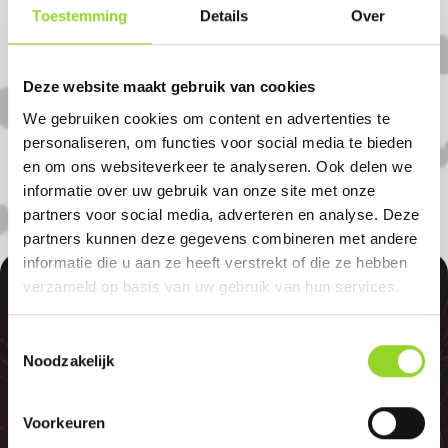
Koop uw vuurwerk dan bij Doldersum
Toestemming
Details
Over
Vuurwerk in Beerze. U bent van harte
welkom! U bent uiteraard ook welkom als
Deze website maakt gebruik van cookies
u uit Bergenteim, Sibculo of Ommen
We gebruiken cookies om content en advertenties te
komt.
personaliseren, om functies voor social media te bieden
en om ons websiteverkeer te analyseren. Ook delen we
informatie over uw gebruik van onze site met onze
partners voor social media, adverteren en analyse. Deze
partners kunnen deze gegevens combineren met andere
informatie die u aan ze heeft verstrekt of die ze hebben
100%
verzameld op basis van uw gebruik van hun services.
Toestemmingsselectie
Noodzakelijk
Voorkeuren