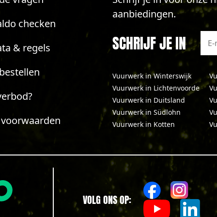
aanbiedingen.
aldo checken
SCHRIJF JE IN
ta & regels
bestellen
Vuurwerk in Winterswijk
Vu
Vuurwerk in Lichtenvoorde
Vu
verbod?
Vuurwerk in Duitsland
Vu
Vuurwerk in Südlohn
Vu
 voorwaarden
Vuurwerk in Kotten
Vu
VOLG ONS OP: