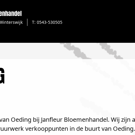
menhandel
Winterswijk
T: 0543-530505
G
van Oeding bij Janfleur Bloemenhandel. Wij zijn 
 vuurwerk verkooppunten in de buurt van Oeding.