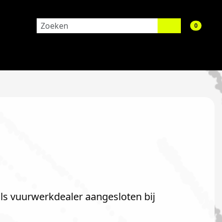
aantal 
0
als vuurwerkdealer aangesloten bij