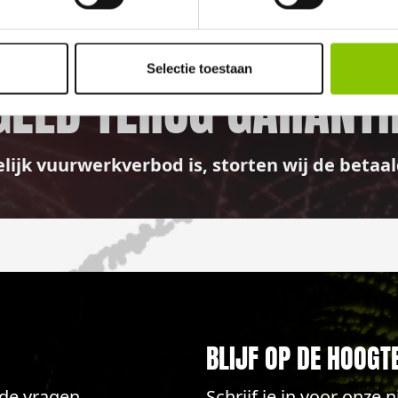
100%
Selectie toestaan
GELD TERUG GARANTI
elijk vuurwerkverbod is, storten wij de bet
BLIJF OP DE HOOGT
lde vragen
Schrijf je in voor onze