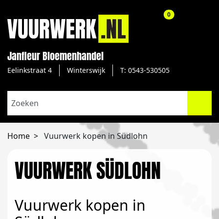
aantal producte
0
Janfleur Bloemenhandel
Eelinkstraat 4
Winterswijk
T: 0543-530505
Home
Vuurwerk kopen in Südlohn
VUURWERK SÜDLOHN
Vuurwerk kopen in