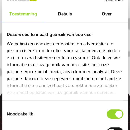
Komt u uit Südlohn?
Toestemming
Details
Over
Koop uw vuurwerk dan bij Janfleur
Bloemenhandel in Winterswijk. U bent
Deze website maakt gebruik van cookies
van harte welkom! U bent uiteraard ook
We gebruiken cookies om content en advertenties te
welkom als u uit Oeding, Kotten of
personaliseren, om functies voor social media te bieden
Bredevoort komt.
en om ons websiteverkeer te analyseren. Ook delen we
informatie over uw gebruik van onze site met onze
partners voor social media, adverteren en analyse. Deze
partners kunnen deze gegevens combineren met andere
informatie die u aan ze heeft verstrekt of die ze hebben
verzameld op basis van uw gebruik van hun services.
100%
Toestemmingsselectie
Noodzakelijk