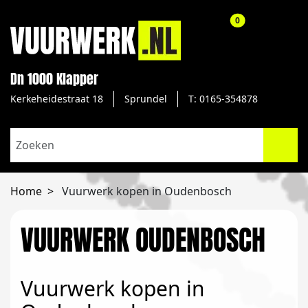
aantal producte
0
Dn 1000 Klapper
Kerkeheidestraat 18
Sprundel
T: 0165-354878
Home
Vuurwerk kopen in Oudenbosch
VUURWERK OUDENBOSCH
Vuurwerk kopen in