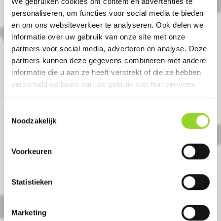
We gebruiken cookies om content en advertenties te
- 30 december 2025: 8.00 - 21.00 uur
personaliseren, om functies voor social media te bieden
- 31 december 2025: 8.00 - 18.00 uur
en om ons websiteverkeer te analyseren. Ook delen we
informatie over uw gebruik van onze site met onze
partners voor social media, adverteren en analyse. Deze
partners kunnen deze gegevens combineren met andere
informatie die u aan ze heeft verstrekt of die ze hebben
Komt u uit Oudenbosch?
verzameld op basis van uw gebruik van hun services.
Koop uw vuurwerk dan bij Dn 1000
Toestemmingsselectie
Noodzakelijk
Klapper in Sprundel. U bent van harte
welkom! U bent uiteraard ook welkom als
Voorkeuren
u uit Oudenbosch, Rijsbergen of
Bosschenhoofd komt.
Statistieken
Marketing