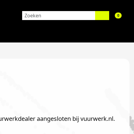
aantal 
0
urwerkdealer aangesloten bij vuurwerk.nl.