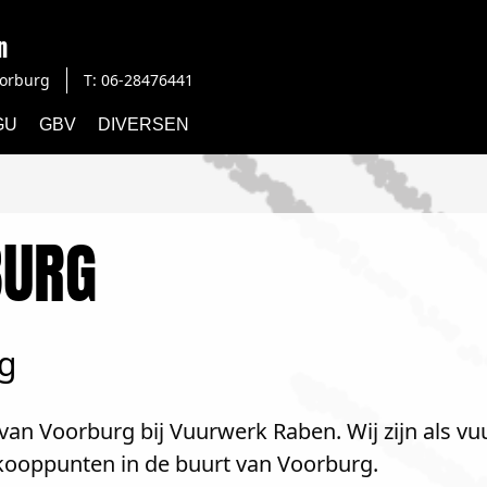
n
orburg
T: 06-28476441
GU
GBV
DIVERSEN
BURG
g
van Voorburg bij Vuurwerk Raben. Wij zijn als vu
rkooppunten in de buurt van Voorburg.