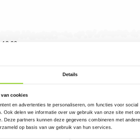
 18.00 uur
Details
 van cookies
ent en advertenties te personaliseren, om functies voor social
in Voorburg. U bent van harte welkom! U bent u
. Ook delen we informatie over uw gebruik van onze site met on
e. Deze partners kunnen deze gegevens combineren met andere i
erzameld op basis van uw gebruik van hun services.