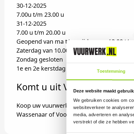
30-12-2025
7.00u t/m 23.00 u
31-12-2025
7.00 u t/m 20.00 u
Geopend van ma t/m vrijdag van 12.00 t/m
Zaterdag van 10.00 t/m 17.00 uur
Zondag gesloten
1e en 2e kerstdag gesloten
Toestemming
Komt u uit Voorburg?
Deze website maakt gebruik
We gebruiken cookies om cont
Koop uw vuurwerk dan bij Vuurwerk Raben 
websiteverkeer te analyseren
Wassenaar of Voorschoten komt.
media, adverteren en analys
verstrekt of die ze hebben v