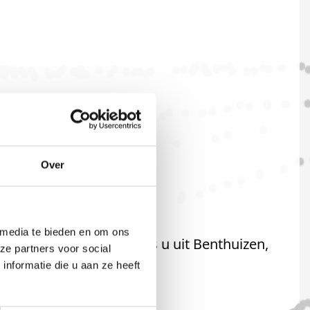
Over
 media te bieden en om ons
iteraard ook welkom als u uit Benthuizen,
ze partners voor social
nformatie die u aan ze heeft