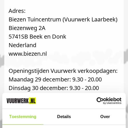
Adres:
Biezen Tuincentrum (Vuurwerk Laarbeek)
Biezenweg 2A
5741SB Beek en Donk
Nederland
www.biezen.nl
Openingstijden Vuurwerk verkoopdagen:
Maandag 29 december: 9.30 - 20.00
Dinsdag 30 december: 9.30 - 20.00
Woensdag 31 december: 9.30 - 17.00
Reguliere openingstijden Winkel:
Toestemming
Details
Over
Maandag: 9.30 - 18.00