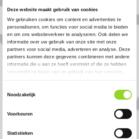
Dinsdag: 9.30 - 18.00
Deze website maakt gebruik van cookies
Woensdag: 9.30 - 18.00
We gebruiken cookies om content en advertenties te
Donderdag: 9.30 - 18.00
personaliseren, om functies voor social media te bieden
Vrijdag : 9.30 - 20.00
en om ons websiteverkeer te analyseren. Ook delen we
Zaterdag: 9.30 - 17.00
informatie over uw gebruik van onze site met onze
Zondag: 11.00-17.00
partners voor social media, adverteren en analyse. Deze
partners kunnen deze gegevens combineren met andere
informatie die u aan ze heeft verstrekt of die ze hebben
We zien je graag!
verzameld op basis van uw gebruik van hun services.
Komt u uit Helmond?
Toestemmingsselectie
Noodzakelijk
Koop uw vuurwerk dan bij Tuincentrum
Voorkeuren
De Biezen in Beek en donk. U bent van
harte welkom! U bent uiteraard ook
welkom als u uit Deurne, Bakel of Nuenen
Statistieken