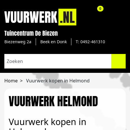
aantal producte
0
Tuincentrum De Biezen
Biezenweg 2a
Beek en Donk
T: 0492-461310
Home
Vuurwerk kopen in Helmond
VUURWERK HELMOND
Vuurwerk kopen in