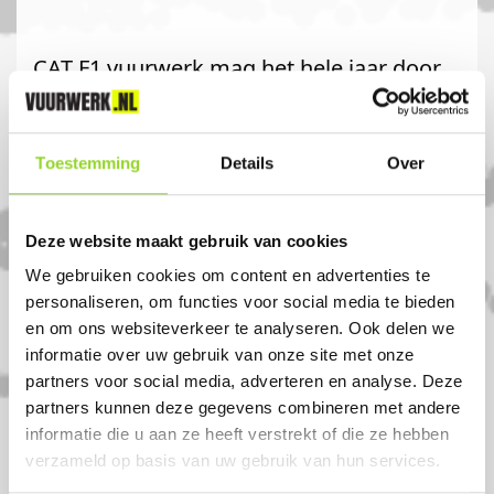
CAT F1 vuurwerk mag het hele jaar door
verkocht worden, u hoeft dus niet te
wachten met afhalen!
Toestemming
Details
Over
Komt u uit Baambrugge?
Deze website maakt gebruik van cookies
Koop uw vuurwerk dan bij Gijs de Haan in
We gebruiken cookies om content en advertenties te
Ouderkerk aan de amstel. U bent van
personaliseren, om functies voor social media te bieden
en om ons websiteverkeer te analyseren. Ook delen we
harte welkom! U bent uiteraard ook
informatie over uw gebruik van onze site met onze
welkom als u uit Wilnis, Amsterdam of
partners voor social media, adverteren en analyse. Deze
Nes aan de amstel komt.
partners kunnen deze gegevens combineren met andere
informatie die u aan ze heeft verstrekt of die ze hebben
verzameld op basis van uw gebruik van hun services.