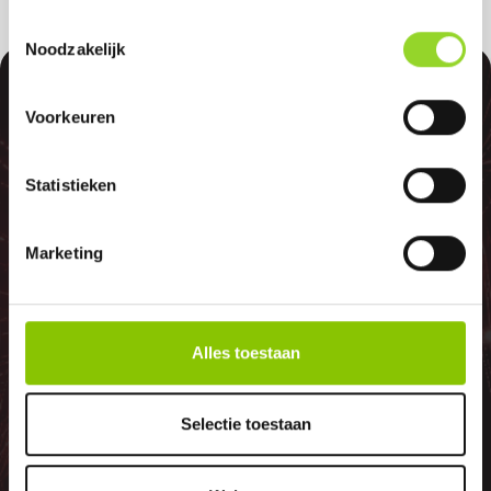
Toestemmingsselectie
Noodzakelijk
100%
Voorkeuren
Statistieken
GELD TERUG
Marketing
GARANTIE
Alles toestaan
Indien er in 2026 weer een landelijk
Selectie toestaan
vuurwerkverbod is, storten wij de