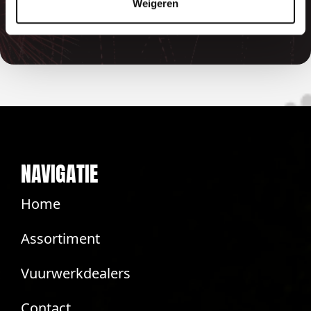
betaalde bedragen automatisch
Weigeren
terug
NAVIGATIE
Home
Assortiment
Vuurwerkdealers
Contact