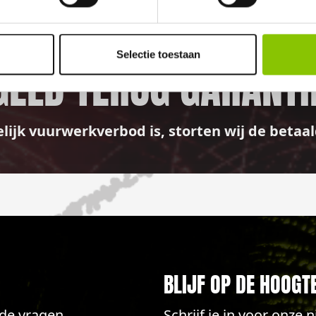
100%
Selectie toestaan
GELD TERUG GARANTI
elijk vuurwerkverbod is, storten wij de bet
BLIJF OP DE HOOGT
lde vragen
Schrijf je in voor onze