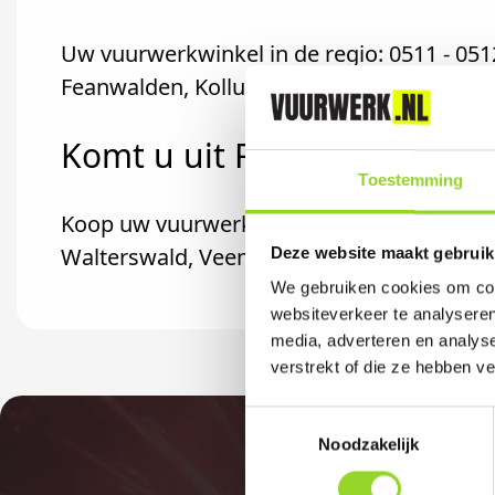
Uw vuurwerkwinkel in de regio: 0511 - 05
Feanwalden, Kollumerzwaag, Rinsumagees
Komt u uit Rinsumageest?
Toestemming
Koop uw vuurwerk dan bij Romo Rijwielen 
Walterswald, Veenwouden of Rinsumagee
Deze website maakt gebruik
We gebruiken cookies om cont
websiteverkeer te analyseren
media, adverteren en analys
verstrekt of die ze hebben v
Toestemmingsselectie
Noodzakelijk