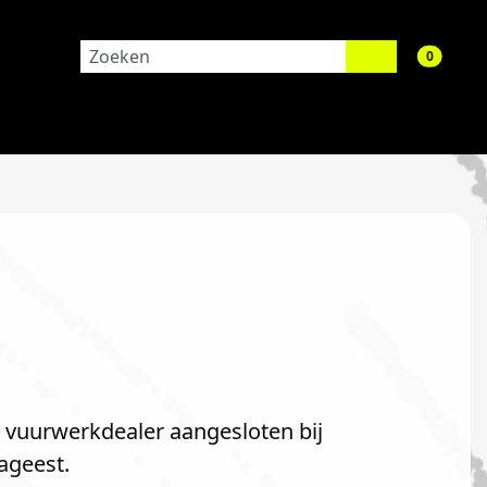
aantal 
0
s vuurwerkdealer aangesloten bij
ageest.