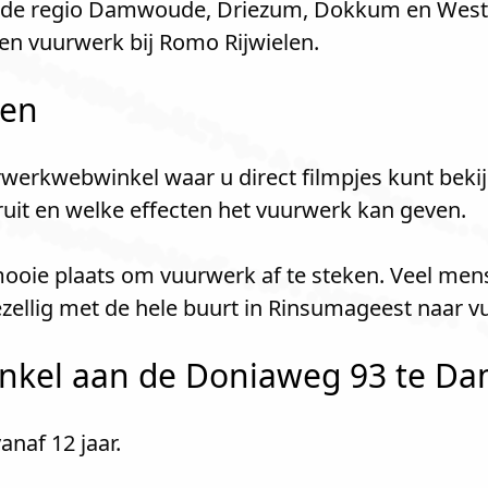
r de regio Damwoude, Driezum, Dokkum en West
 vuurwerk bij Romo Rijwielen.
len
werkwebwinkel waar u direct filmpjes kunt bekij
kruit en welke effecten het vuurwerk kan geven.
mooie plaats om vuurwerk af te steken. Veel men
llig met de hele buurt in Rinsumageest naar v
nkel aan de Doniaweg 93 te Da
naf 12 jaar.