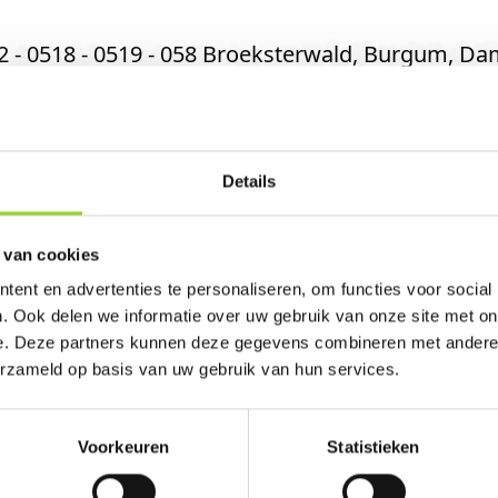
12 - 0518 - 0519 - 058 Broeksterwald, Burgum, 
t en Walterswald enz.
Details
in Damwoude. U bent van harte welkom! U bent u
st komt.
 van cookies
ent en advertenties te personaliseren, om functies voor social
. Ook delen we informatie over uw gebruik van onze site met on
e. Deze partners kunnen deze gegevens combineren met andere i
erzameld op basis van uw gebruik van hun services.
Voorkeuren
Statistieken