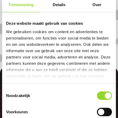
Toestemming
Details
Over
Koop uw vuurwerk dan bij Megavogel in
Den helder. U bent van harte welkom! U
Deze website maakt gebruik van cookies
bent uiteraard ook welkom als u uit
We gebruiken cookies om content en advertenties te
Schagen, Den oever of Julianadorp komt.
personaliseren, om functies voor social media te bieden
en om ons websiteverkeer te analyseren. Ook delen we
informatie over uw gebruik van onze site met onze
partners voor social media, adverteren en analyse. Deze
partners kunnen deze gegevens combineren met andere
informatie die u aan ze heeft verstrekt of die ze hebben
100%
verzameld op basis van uw gebruik van hun services.
Toestemmingsselectie
Noodzakelijk
Voorkeuren