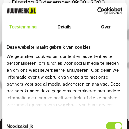
- Dinsdag 30 december 09:00 - 20:00
- Woensdag 31 december 09:00 - 17:00
Komt u uit Leusden?
Toestemming
Details
Over
Koop uw vuurwerk dan bij
Deze website maakt gebruik van cookies
Vuurwerkwereld Woudenberg in
We gebruiken cookies om content en advertenties te
Woudenberg. U bent van harte welkom!
personaliseren, om functies voor social media te bieden
en om ons websiteverkeer te analyseren. Ook delen we
U bent uiteraard ook welkom als u uit
informatie over uw gebruik van onze site met onze
Maarn, Leersum of Leusden komt.
partners voor social media, adverteren en analyse. Deze
partners kunnen deze gegevens combineren met andere
informatie die u aan ze heeft verstrekt of die ze hebben
verzameld op basis van uw gebruik van hun services.
Toestemmingsselectie
Noodzakelijk