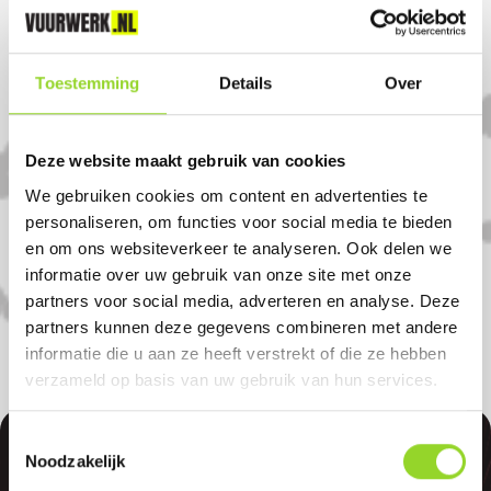
- Woensdag 31 december 09:00 - 17:00
Komt u uit Maarn?
Toestemming
Details
Over
Koop uw vuurwerk dan bij
Deze website maakt gebruik van cookies
Vuurwerkwereld Woudenberg in
We gebruiken cookies om content en advertenties te
Woudenberg. U bent van harte welkom!
personaliseren, om functies voor social media te bieden
U bent uiteraard ook welkom als u uit
en om ons websiteverkeer te analyseren. Ook delen we
Maarn, Leersum of Leusden komt.
informatie over uw gebruik van onze site met onze
partners voor social media, adverteren en analyse. Deze
partners kunnen deze gegevens combineren met andere
informatie die u aan ze heeft verstrekt of die ze hebben
verzameld op basis van uw gebruik van hun services.
Toestemmingsselectie
Noodzakelijk