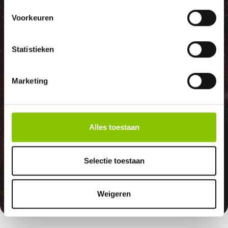
100%
Voorkeuren
Statistieken
GELD TERUG
Marketing
GARANTIE
Alles toestaan
Indien er in 2026 weer een landelijk
vuurwerkverbod is, storten wij de
Selectie toestaan
betaalde bedragen automatisch
terug
Weigeren