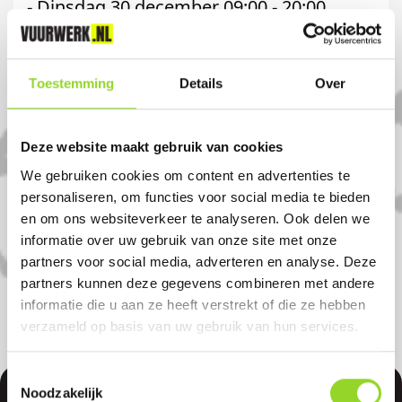
- Dinsdag 30 december 09:00 - 20:00
- Woensdag 31 december 09:00 - 17:00
Komt u uit Scherpenzeel?
Toestemming
Details
Over
Koop uw vuurwerk dan bij
Deze website maakt gebruik van cookies
Vuurwerkwereld Woudenberg in
We gebruiken cookies om content en advertenties te
Woudenberg. U bent van harte welkom!
personaliseren, om functies voor social media te bieden
en om ons websiteverkeer te analyseren. Ook delen we
U bent uiteraard ook welkom als u uit
informatie over uw gebruik van onze site met onze
Maarn, Leersum of Leusden komt.
partners voor social media, adverteren en analyse. Deze
partners kunnen deze gegevens combineren met andere
informatie die u aan ze heeft verstrekt of die ze hebben
verzameld op basis van uw gebruik van hun services.
Toestemmingsselectie
Noodzakelijk