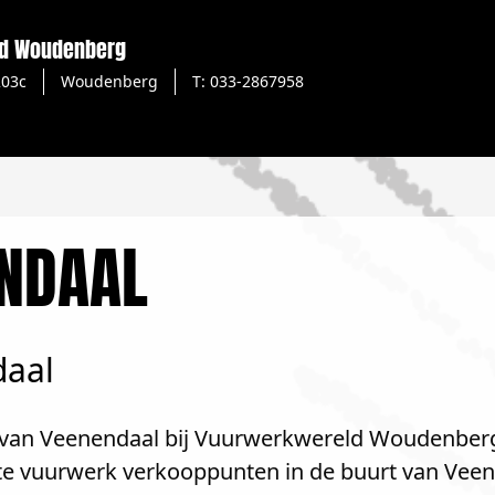
d Woudenberg
203c
Woudenberg
T: 033-2867958
NDAAL
daal
 van Veenendaal bij Vuurwerkwereld Woudenberg.
tste vuurwerk verkooppunten in de buurt van Vee