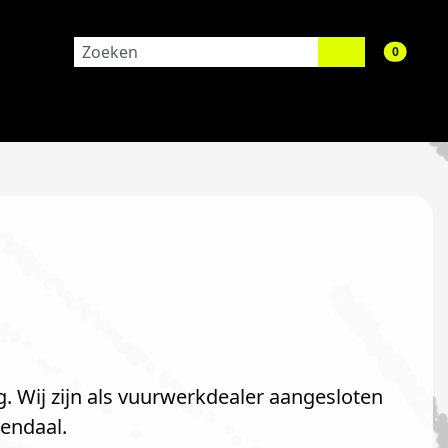
aantal 
0
 Wij zijn als vuurwerkdealer aangesloten
nendaal.