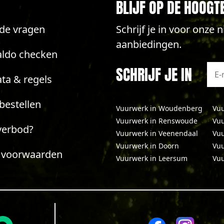
BLIJF OP DE HOOGT
lde vragen
Schrijf je in voor onze
aanbiedingen.
aldo checken
SCHRIJF JE IN
ta & regels
bestellen
Vuurwerk in Woudenberg
Vuu
Vuurwerk in Renswoude
Vuu
verbod?
Vuurwerk in Veenendaal
Vuu
Vuurwerk in Doorn
Vuu
 voorwaarden
Vuurwerk in Leersum
Vuu