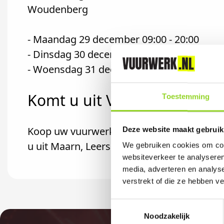
Woudenberg
- Maandag 29 december 09:00 - 20:00
- Dinsdag 30 december 09:00 - 20:00
- Woensdag 31 december 09:00 - 17:00
Komt u uit Veenendaal?
Toestemming
Koop uw vuurwerk dan bij Vuurwerkwereld
Deze website maakt gebruik
u uit Maarn, Leersum of Leusden komt.
We gebruiken cookies om cont
websiteverkeer te analyseren
media, adverteren en analys
verstrekt of die ze hebben v
Toestemmingsselectie
Noodzakelijk