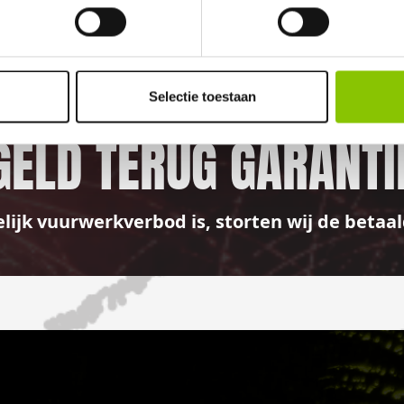
100%
Selectie toestaan
GELD TERUG GARANTI
elijk vuurwerkverbod is, storten wij de bet