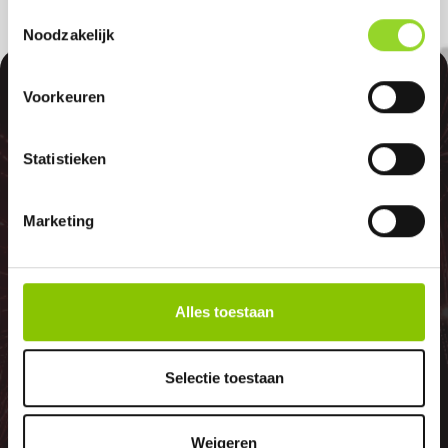
Toestemmingsselectie
Noodzakelijk
100%
Voorkeuren
Statistieken
Marketing
GELD TERUG
GARANTIE
Alles toestaan
Selectie toestaan
Indien er in 2026 weer een landelijk
vuurwerkverbod is, storten wij de
Weigeren