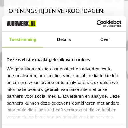
OPENINGSTIJDEN VERKOOPDAGEN:
MAANDAG 29 DECEMBER 09-18 UUR
DINSDAG 30 DECEMBER 09-18 UUR
Toestemming
Details
Over
WOENSDAG 31 DECEMBER 09-16 UUR
Komt u uit maastricht?
Deze website maakt gebruik van cookies
We gebruiken cookies om content en advertenties te
personaliseren, om functies voor social media te bieden
Koop uw vuurwerk dan bij Hoenjet Party-
en om ons websiteverkeer te analyseren. Ook delen we
Time in Maastricht. U bent van harte
informatie over uw gebruik van onze site met onze
partners voor social media, adverteren en analyse. Deze
welkom! U bent uiteraard ook welkom als
partners kunnen deze gegevens combineren met andere
u uit Limburg, Eijsden of Margraten komt.
informatie die u aan ze heeft verstrekt of die ze hebben
verzameld op basis van uw gebruik van hun services.