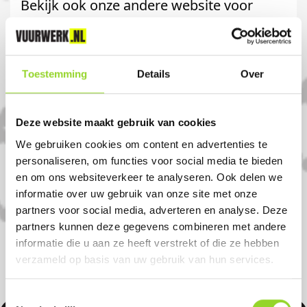
Bekijk ook onze andere website voor
meer artikelen:
karweibodegraven.magnumvuurwerk.nl
Toestemming
Details
Over
Komt u uit Reeuwijk?
Deze website maakt gebruik van cookies
Koop uw vuurwerk dan bij KARWEI
We gebruiken cookies om content en advertenties te
Bodegraven in Bodegraven. U bent van
personaliseren, om functies voor social media te bieden
harte welkom! U bent uiteraard ook
en om ons websiteverkeer te analyseren. Ook delen we
welkom als u uit Driebruggen, Zegveld of
informatie over uw gebruik van onze site met onze
partners voor social media, adverteren en analyse. Deze
Boskoop komt.
partners kunnen deze gegevens combineren met andere
informatie die u aan ze heeft verstrekt of die ze hebben
verzameld op basis van uw gebruik van hun services.
Toestemmingsselectie