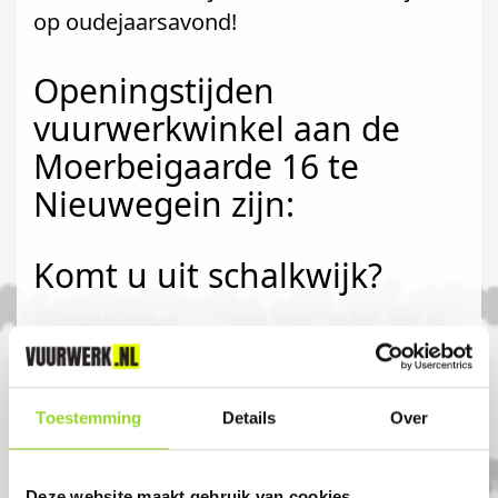
op oudejaarsavond!
Openingstijden
vuurwerkwinkel aan de
Moerbeigaarde 16 te
Nieuwegein zijn:
Komt u uit schalkwijk?
Koop uw vuurwerk dan bij Miltenburg
2Wielers in Nieuwegein. U bent van harte
welkom! U bent uiteraard ook welkom als
Toestemming
Details
Over
u uit Schalkwijk, Lopik of Maarssen komt.
Deze website maakt gebruik van cookies