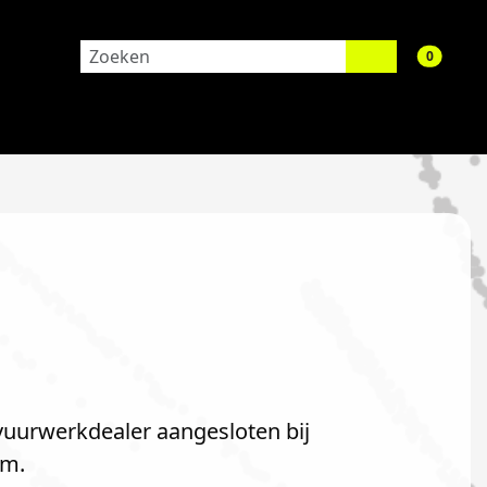
aantal 
0
 vuurwerkdealer aangesloten bij
om.