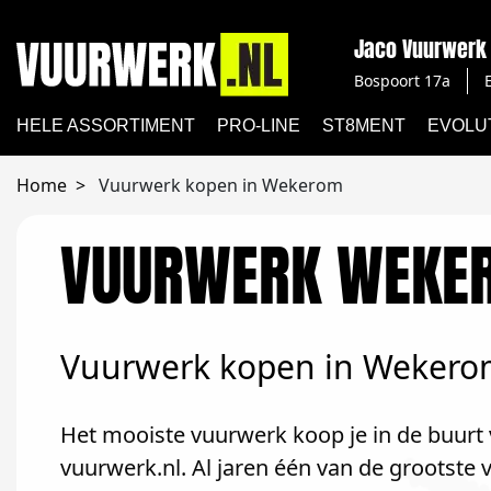
Jaco Vuurwerk 
Bospoort 17a
HELE ASSORTIMENT
PRO-LINE
ST8MENT
EVOLU
Home
Vuurwerk kopen in Wekerom
VUURWERK WEKE
Vuurwerk kopen in Weker
Het mooiste vuurwerk koop je in de buurt 
vuurwerk.nl. Al jaren één van de grootst