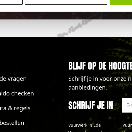
elijk vuurwerkverbod is, storten wij de bet
BLIJF OP DE HOOGT
lde vragen
Schrijf je in voor onze
aanbiedingen.
aldo checken
SCHRIJF JE IN
ta & regels
bestellen
Vuurwerk in Ede
Vuur