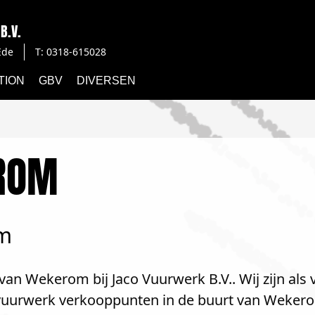
B.V.
Ede
T: 0318-615028
TION
GBV
DIVERSEN
ROM
om
van Wekerom bij Jaco Vuurwerk B.V.. Wij zijn als
e vuurwerk verkooppunten in de buurt van Weker