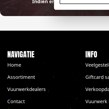
Indien er in 2026 weer een land
NAVIGATIE
INFO
Home
Veelgeste
Assortiment
Giftcard s
Vuurwerkdealers
Verkoopda
Contact
Vuurwerk 