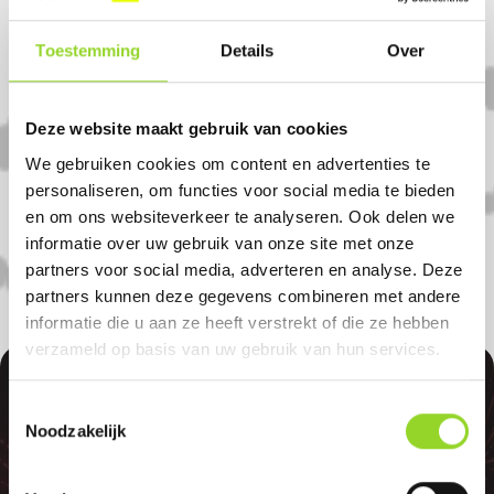
Komt u uit rhenen?
Toestemming
Details
Over
Koop uw vuurwerk dan bij Bike Totaal
Dirk Methorst in Veenendaal. U bent van
Deze website maakt gebruik van cookies
harte welkom! U bent uiteraard ook
We gebruiken cookies om content en advertenties te
welkom als u uit Elst, Rhenen of
personaliseren, om functies voor social media te bieden
Achterberg komt.
en om ons websiteverkeer te analyseren. Ook delen we
informatie over uw gebruik van onze site met onze
partners voor social media, adverteren en analyse. Deze
partners kunnen deze gegevens combineren met andere
informatie die u aan ze heeft verstrekt of die ze hebben
verzameld op basis van uw gebruik van hun services.
100%
Toestemmingsselectie
Noodzakelijk