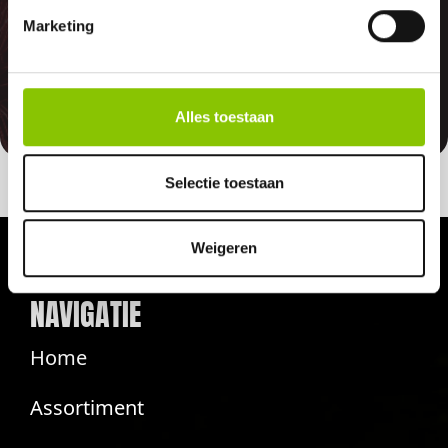
Indien er in 2026 weer een landelijk
Marketing
vuurwerkverbod is, storten wij de
betaalde bedragen automatisch
terug
Alles toestaan
Selectie toestaan
Weigeren
NAVIGATIE
Home
Assortiment