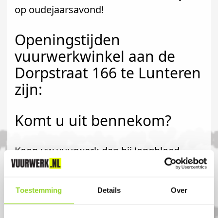
op oudejaarsavond!
Openingstijden
vuurwerkwinkel aan de
Dorpstraat 166 te Lunteren
zijn:
Komt u uit bennekom?
Koop uw vuurwerk dan bij Jongbloed
Vuurwerk in Lunteren. U bent van harte
welkom! U bent uiteraard ook welkom als
Toestemming
Details
Over
u uit Otterlo, Kootwijkerbroek of
Barneveld komt.