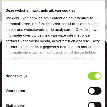
bent uiteraard ook welkom als u uit
Wirdum, Grou of Marsum komt.
Deze website maakt gebruik van cookies
We gebruiken cookies om content en advertenties te
personaliseren, om functies voor social media te bieden
en om ons websiteverkeer te analyseren. Ook delen we
informatie over uw gebruik van onze site met onze
partners voor social media, adverteren en analyse. Deze
100%
partners kunnen deze gegevens combineren met andere
informatie die u aan ze heeft verstrekt of die ze hebben
verzameld op basis van uw gebruik van hun services.
Toestemmingsselectie
Noodzakelijk
GELD TERUG
Voorkeuren
Statistieken