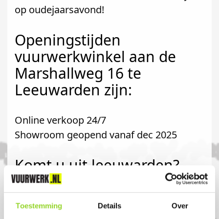
op oudejaarsavond!
Openingstijden
vuurwerkwinkel aan de
Marshallweg 16 te
Leeuwarden zijn:
Online verkoop 24/7
Showroom geopend vanaf dec 2025
Komt u uit leeuwarden?
Koop uw vuurwerk dan bij Loods58 in
Toestemming
Details
Over
Leeuwarden. U bent van harte welkom! U