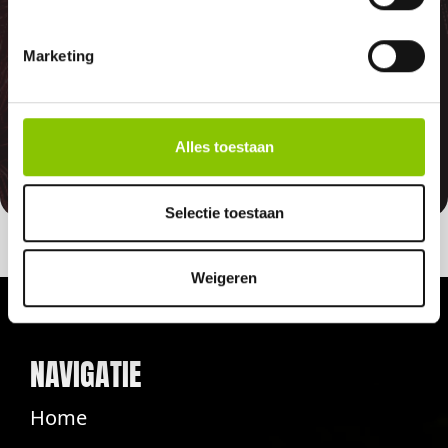
GARANTIE
Marketing
Indien er in 2026 weer een landelijk
vuurwerkverbod is, storten wij de
betaalde bedragen automatisch
Alles toestaan
terug
Selectie toestaan
Weigeren
NAVIGATIE
Home