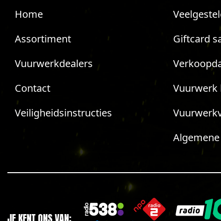
Home
Veelgeste
Assortiment
Giftcard s
Vuurwerkdealers
Verkoopda
Contact
Vuurwerk 
Veiligheidsinstructies
Vuurwerk
Algemene
JE KENT ONS VAN: