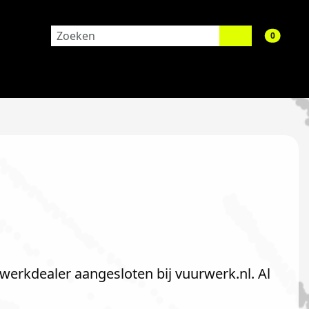
aantal 
0
rwerkdealer aangesloten bij vuurwerk.nl. Al