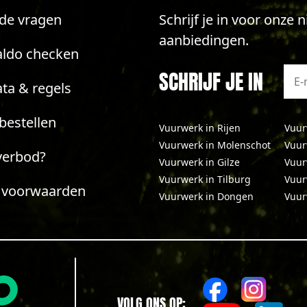
lde vragen
Schrijf je in voor onze
aanbiedingen.
aldo checken
SCHRIJF JE IN
ta & regels
bestellen
Vuurwerk in Rijen
Vuur
Vuurwerk in Molenschot
Vuur
verbod?
Vuurwerk in Gilze
Vuur
Vuurwerk in Tilburg
Vuur
 voorwaarden
Vuurwerk in Dongen
Vuur
VOLG ONS OP: