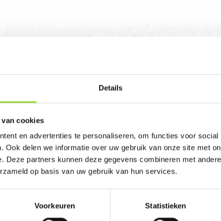
veren op de regulieren openingstijden.
Details
en in Rijen. U bent van harte welkom! U bent ui
 van cookies
ent en advertenties te personaliseren, om functies voor social
. Ook delen we informatie over uw gebruik van onze site met on
e. Deze partners kunnen deze gegevens combineren met andere i
erzameld op basis van uw gebruik van hun services.
Voorkeuren
Statistieken