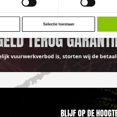
100%
Selectie toestaan
GELD TERUG GARANTI
elijk vuurwerkverbod is, storten wij de bet
BLIJF OP DE HOOGT