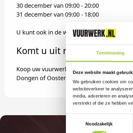
30 december van 09:00 - 20:00
31 december van 09:00 - 18:00
U kunt ook in de winkel uw bestellijst inle
Komt u uit rijen?
Toestemming
Koop uw vuurwerk dan bij Gardenmaster Rij
Deze website maakt gebruik
Dongen of Oosterhout komt.
We gebruiken cookies om cont
websiteverkeer te analyseren
media, adverteren en analys
verstrekt of die ze hebben v
Toestemmingsselectie
Noodzakelijk