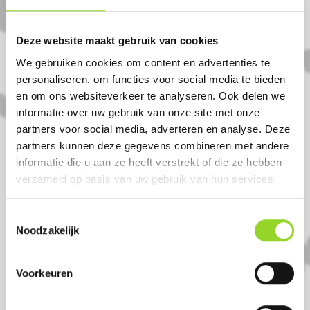
Bij ons vind je het mooiste vuurwerk van
Deze website maakt gebruik van cookies
Friesland en ver daarbuiten.
We gebruiken cookies om content en advertenties te
personaliseren, om functies voor social media te bieden
Graag tot ziens!
en om ons websiteverkeer te analyseren. Ook delen we
Team Vuurwerk Bolsward
informatie over uw gebruik van onze site met onze
partners voor social media, adverteren en analyse. Deze
partners kunnen deze gegevens combineren met andere
informatie die u aan ze heeft verstrekt of die ze hebben
verzameld op basis van uw gebruik van hun services.
Toestemmingsselectie
Noodzakelijk
Komt u uit Nijland?
Voorkeuren
Koop uw vuurwerk dan bij Vuurwerk