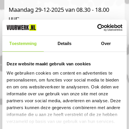
Maandag 29-12-2025 van 08.30 - 18.00
uur;
Dinsdag 30-12-2025 van 08.30 - 18.00 uur;
Woensdag 31-12-2025 van 09.00 - 15.00
uur.
Toestemming
Details
Over
Komt u uit norg?
Deze website maakt gebruik van cookies
We gebruiken cookies om content en advertenties te
Koop uw vuurwerk dan bij Vuurwerk
personaliseren, om functies voor social media te bieden
en om ons websiteverkeer te analyseren. Ook delen we
Appelscha in Appelscha. U bent van harte
informatie over uw gebruik van onze site met onze
welkom! U bent uiteraard ook welkom als
partners voor social media, adverteren en analyse. Deze
u uit Beilen, Hijken of Hoogersmilde
partners kunnen deze gegevens combineren met andere
komt.
informatie die u aan ze heeft verstrekt of die ze hebben
verzameld op basis van uw gebruik van hun services.