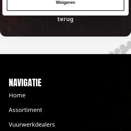
vuurwerkverbod is, storten wij de
Weigeren
betaalde bedragen automatisch
terug
NAVIGATIE
Home
Assortiment
Vuurwerkdealers