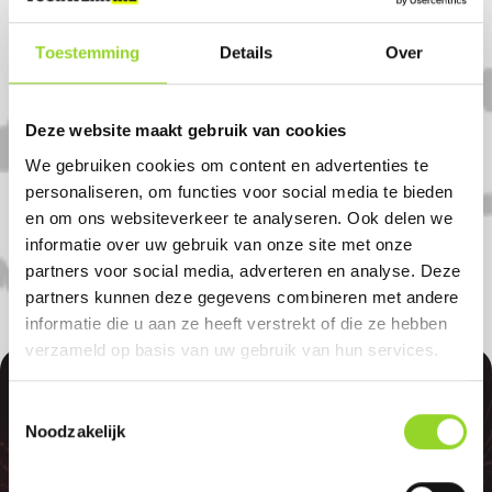
Komt u uit dalmsholte?
Toestemming
Details
Over
Koop uw vuurwerk dan bij Provak Schutte
/ LMB van der Stouwe in Dalfsen. U bent
Deze website maakt gebruik van cookies
van harte welkom! U bent uiteraard ook
We gebruiken cookies om content en advertenties te
welkom als u uit Ommen, Oudleusen of
personaliseren, om functies voor social media te bieden
Nieuwleusen komt.
en om ons websiteverkeer te analyseren. Ook delen we
informatie over uw gebruik van onze site met onze
partners voor social media, adverteren en analyse. Deze
partners kunnen deze gegevens combineren met andere
informatie die u aan ze heeft verstrekt of die ze hebben
verzameld op basis van uw gebruik van hun services.
100%
Toestemmingsselectie
Noodzakelijk