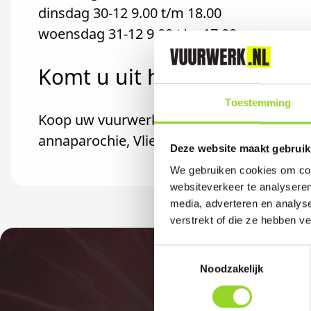
dinsdag 30-12 9.00 t/m 18.00
woensdag 31-12 9.00 t/m 17.00
Komt u uit harlingen?
Toestemming
Koop uw vuurwerk dan bij Hubo Faber in Ha
annaparochie, Vlieland of Lollum komt.
Deze website maakt gebruik
We gebruiken cookies om cont
websiteverkeer te analyseren
media, adverteren en analys
verstrekt of die ze hebben v
Toestemmingsselectie
Noodzakelijk