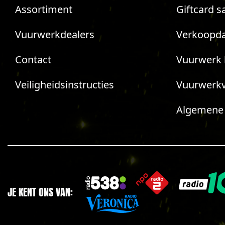
Assortiment
Giftcard s
Vuurwerkdealers
Verkoopda
Contact
Vuurwerk 
Veiligheidsinstructies
Vuurwerk
Algemene
JE KENT ONS VAN: