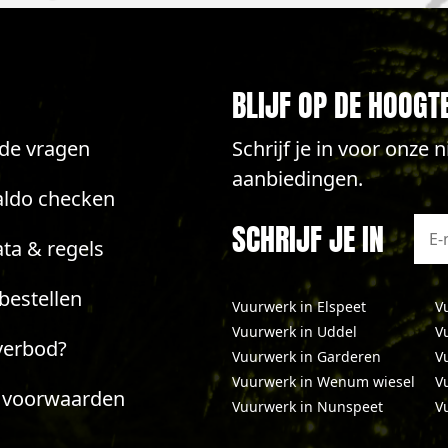
BLIJF OP DE HOOGT
lde vragen
Schrijf je in voor onze
aanbiedingen.
aldo checken
SCHRIJF JE IN
ta & regels
bestellen
Vuurwerk in Elspeet
V
Vuurwerk in Uddel
V
verbod?
Vuurwerk in Garderen
V
Vuurwerk in Wenum wiesel
V
 voorwaarden
Vuurwerk in Nunspeet
V