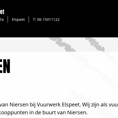
et
7a
Elspeet
T: 06-15011122
EN
an Niersen bij Vuurwerk Elspeet. Wij zijn als vu
kooppunten in de buurt van Niersen.