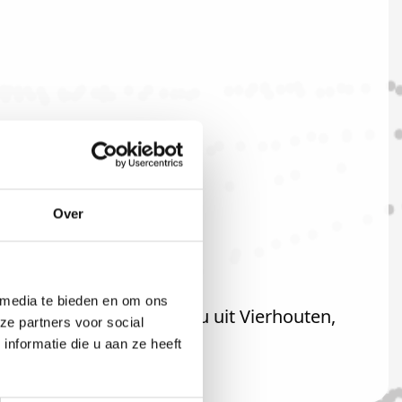
Over
 media te bieden en om ons
teraard ook welkom als u uit Vierhouten,
ze partners voor social
nformatie die u aan ze heeft