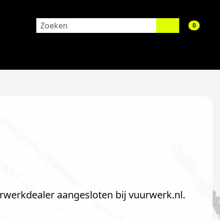
aantal 
0
urwerkdealer aangesloten bij vuurwerk.nl.