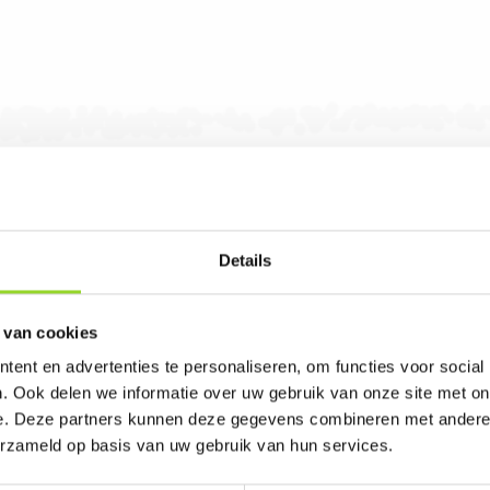
Details
 van cookies
ent en advertenties te personaliseren, om functies voor social
 in Elspeet. U bent van harte welkom! U bent ui
. Ook delen we informatie over uw gebruik van onze site met on
e. Deze partners kunnen deze gegevens combineren met andere i
erzameld op basis van uw gebruik van hun services.