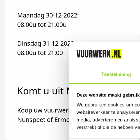
Maandag 30-12-2022:
08.00u tot 21.00u
Dinsdag 31-12-2022:
08.00u tot 21:00
Toestemming
Komt u uit Niersen?
Deze website maakt gebruik
We gebruiken cookies om cont
Koop uw vuurwerk dan bij Vuurwerk Elspeet
websiteverkeer te analyseren
Nunspeet of Ermelo komt.
media, adverteren en analys
verstrekt of die ze hebben v