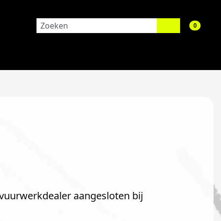
aantal 
0
s vuurwerkdealer aangesloten bij