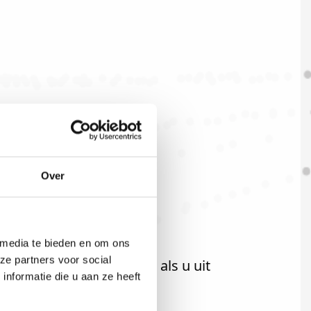
Over
 media te bieden en om ons
ze partners voor social
t uiteraard ook welkom als u uit
nformatie die u aan ze heeft