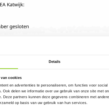
EA Katwijk:
ber gesloten
op
Details
 van cookies
ent en advertenties te personaliseren, om functies voor social
. Ook delen we informatie over uw gebruik van onze site met on
iver in Katwijk. U bent van harte welkom! U ben
e. Deze partners kunnen deze gegevens combineren met andere i
erzameld op basis van uw gebruik van hun services.