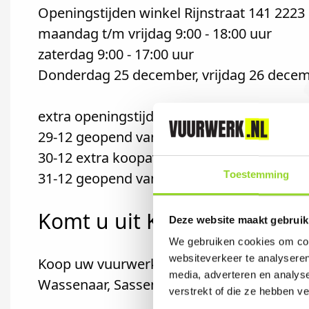
Openingstijden winkel Rijnstraat 141 2223 
maandag t/m vrijdag 9:00 - 18:00 uur
zaterdag 9:00 - 17:00 uur
Donderdag 25 december, vrijdag 26 decem
extra openingstijden voor vuurwerkverko
29-12 geopend van 9:00 tot 18:00 uur
30-12 extra koopavond tot 20:30 uur
Toestemming
31-12 geopend van 9:00 tot 17:00 uur
Komt u uit Katwijk?
Deze website maakt gebruik
We gebruiken cookies om cont
websiteverkeer te analyseren
Koop uw vuurwerk dan bij Tuincentrum De U
media, adverteren en analys
Wassenaar, Sassenheim of Leiden komt.
verstrekt of die ze hebben v