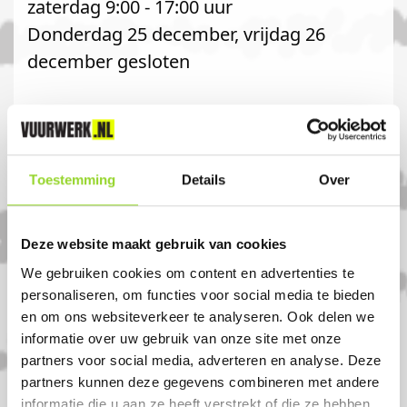
zaterdag 9:00 - 17:00 uur
Donderdag 25 december, vrijdag 26
december gesloten
extra openingstijden voor
vuurwerkverkoop
29-12 geopend van 9:00 tot 18:00 uur
Toestemming
Details
Over
30-12 extra koopavond tot 20:30 uur
31-12 geopend van 9:00 tot 17:00 uur
Deze website maakt gebruik van cookies
Komt u uit Rijnsburg?
We gebruiken cookies om content en advertenties te
personaliseren, om functies voor social media te bieden
en om ons websiteverkeer te analyseren. Ook delen we
Koop uw vuurwerk dan bij Tuincentrum
informatie over uw gebruik van onze site met onze
partners voor social media, adverteren en analyse. Deze
De Uiver in Katwijk. U bent van harte
partners kunnen deze gegevens combineren met andere
welkom! U bent uiteraard ook welkom als
informatie die u aan ze heeft verstrekt of die ze hebben