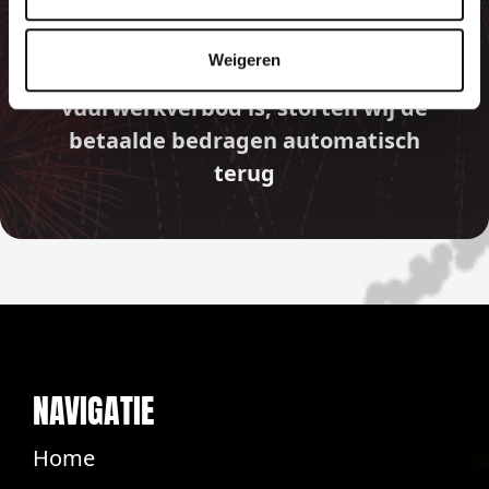
GARANTIE
Weigeren
Indien er in 2026 weer een landelijk
vuurwerkverbod is, storten wij de
betaalde bedragen automatisch
terug
NAVIGATIE
Home