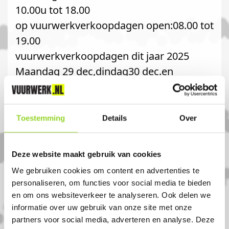
10.00u tot 18.00
op vuurwerkverkoopdagen open:08.00 tot
19.00
vuurwerkverkoopdagen dit jaar 2025
Maandag 29 dec,dindag30 dec.en
woensdag 31 de.
Toestemming
Details
Over
Komt u uit Amsterdam-
Deze website maakt gebruik van cookies
Centrum?
We gebruiken cookies om content en advertenties te
personaliseren, om functies voor social media te bieden
en om ons websiteverkeer te analyseren. Ook delen we
Koop uw vuurwerk dan bij IJzerhandel
informatie over uw gebruik van onze site met onze
Spaarndam in Amsterdam. U bent van
partners voor social media, adverteren en analyse. Deze
harte welkom! U bent uiteraard ook