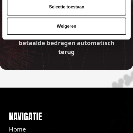
GARANTIE
Selectie toestaan
Indien er in 2026 weer een landelijk
Weigeren
vuurwerkverbod is, storten wij de
betaalde bedragen automatisch
terug
NAVIGATIE
Home