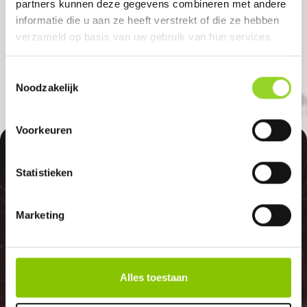
partners kunnen deze gegevens combineren met andere
welkom als u uit Diemen, Molenwijk of
informatie die u aan ze heeft verstrekt of die ze hebben
verzameld op basis van uw gebruik van hun services.
Mokum komt.
Toestemmingsselectie
Noodzakelijk
Voorkeuren
100%
Statistieken
Marketing
GELD TERUG
Alles toestaan