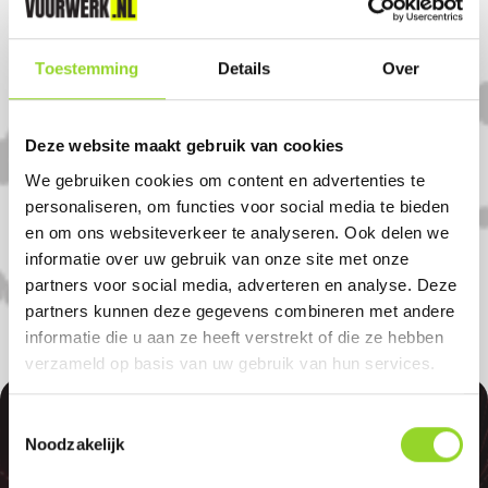
Komt u uit Rockanje?
Toestemming
Details
Over
Koop uw vuurwerk dan bij HD Auto Fiets
in Hellevoetsluis. U bent van harte
Deze website maakt gebruik van cookies
welkom! U bent uiteraard ook welkom als
We gebruiken cookies om content en advertenties te
u uit Oostvoorne, Stellendam of Zuidland
personaliseren, om functies voor social media te bieden
en om ons websiteverkeer te analyseren. Ook delen we
komt.
informatie over uw gebruik van onze site met onze
partners voor social media, adverteren en analyse. Deze
partners kunnen deze gegevens combineren met andere
informatie die u aan ze heeft verstrekt of die ze hebben
verzameld op basis van uw gebruik van hun services.
Toestemmingsselectie
Noodzakelijk