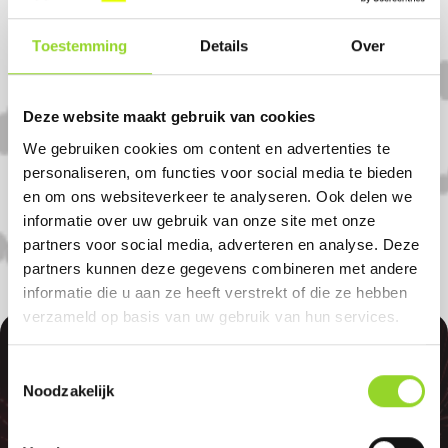
Komt u uit utrecht?
Toestemming
Details
Over
Koop uw vuurwerk dan bij Bike&Scooter
World in Nieuwegein. U bent van harte
Deze website maakt gebruik van cookies
welkom! U bent uiteraard ook welkom als
We gebruiken cookies om content en advertenties te
u uit Schalkwijk, Hagestein of Lexmond
personaliseren, om functies voor social media te bieden
komt.
en om ons websiteverkeer te analyseren. Ook delen we
informatie over uw gebruik van onze site met onze
partners voor social media, adverteren en analyse. Deze
partners kunnen deze gegevens combineren met andere
informatie die u aan ze heeft verstrekt of die ze hebben
verzameld op basis van uw gebruik van hun services.
100%
Toestemmingsselectie
Noodzakelijk