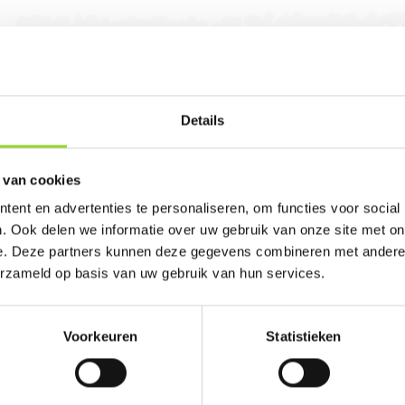
Details
s en Zn. in Deventer. U bent van harte welkom! U
 van cookies
ent en advertenties te personaliseren, om functies voor social
. Ook delen we informatie over uw gebruik van onze site met on
e. Deze partners kunnen deze gegevens combineren met andere i
erzameld op basis van uw gebruik van hun services.
100%
Voorkeuren
Statistieken