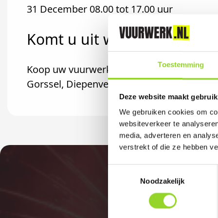
31 December 08.00 tot 17.00 uur
Komt u uit wilp?
Toestemming
Koop uw vuurwerk dan bij Rijwielcenter Bo
Gorssel, Diepenveen of Bussloo komt.
Deze website maakt gebruik
We gebruiken cookies om cont
websiteverkeer te analyseren
media, adverteren en analys
verstrekt of die ze hebben v
Toestemmingsselectie
Noodzakelijk