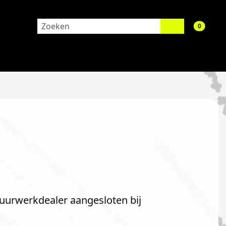
aantal 
0
 vuurwerkdealer aangesloten bij