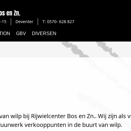
os en Zn.
-15
Deventer
T: 0570- 628 827
TION
GBV
DIVERSEN
n wilp bij Rijwielcenter Bos en Zn.. Wij zijn als
 vuurwerk verkooppunten in de buurt van wilp.