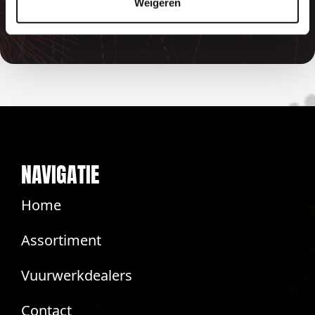
betaalde bedragen automatisch
Weigeren
terug
NAVIGATIE
Home
Assortiment
Vuurwerkdealers
Contact