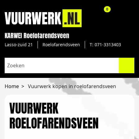
aantal producte
0
KARWEI Roelofarendsveen
Lasso-zuid 21
Roelofarendsveen
T: 071-3313403
Home
Vuurwerk kopen in roelofarendsveen
VUURWERK
ROELOFARENDSVEEN