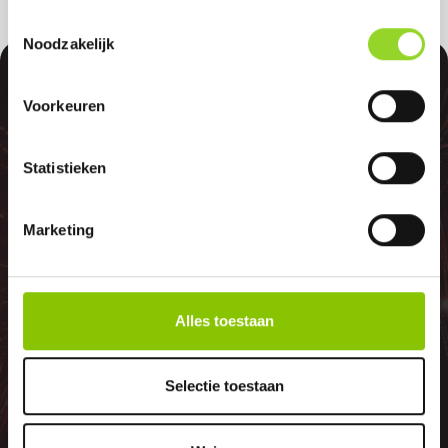
Toestemmingsselectie
Noodzakelijk
100%
Voorkeuren
Statistieken
GELD TERUG
Marketing
GARANTIE
Alles toestaan
Indien er in 2026 weer een landelijk
Selectie toestaan
vuurwerkverbod is, storten wij de