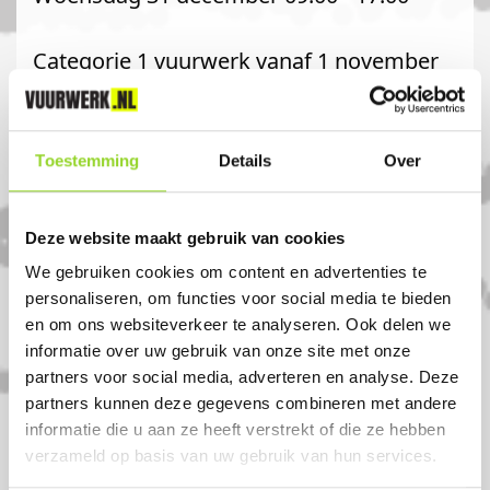
Categorie 1 vuurwerk vanaf 1 november
verkrijgbaar in de bouwmarkt.
Komt u uit
Toestemming
Details
Over
roelofarendsveen?
Deze website maakt gebruik van cookies
Koop uw vuurwerk dan bij KARWEI
We gebruiken cookies om content en advertenties te
Roelofarendsveen in Roelofarendsveen. U
personaliseren, om functies voor social media te bieden
en om ons websiteverkeer te analyseren. Ook delen we
bent van harte welkom! U bent uiteraard
informatie over uw gebruik van onze site met onze
ook welkom als u uit Oude wetering,
partners voor social media, adverteren en analyse. Deze
Leiden of Leiderdorp komt.
partners kunnen deze gegevens combineren met andere
informatie die u aan ze heeft verstrekt of die ze hebben
verzameld op basis van uw gebruik van hun services.