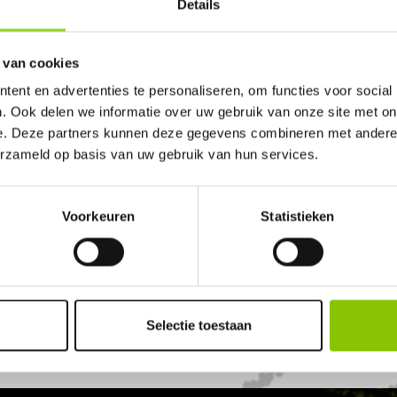
Details
JOUW VERKOOPPUNT
BESTEL & BETAAL 
e postcode in en ontdek
Plaats je bestelling v
 van cookies
rwerkdealers bij jou in de
gekozen dealer. Betaal v
ef zijn. Met meer dan 450+
eenvoudig via iDEAL o
ent en advertenties te personaliseren, om functies voor social
s is er altijd een dealer
betaalopties.
. Ook delen we informatie over uw gebruik van onze site met on
dichtbij.
e. Deze partners kunnen deze gegevens combineren met andere i
erzameld op basis van uw gebruik van hun services.
Voorkeuren
Statistieken
Selectie toestaan