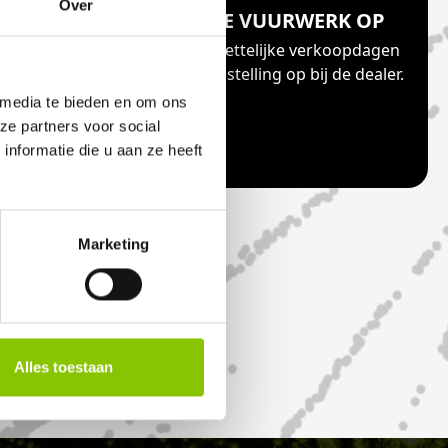
Over
ONLINE
HAAL JE VUURWERK OP
ia jouw
Vanaf de wettelijke verkoopdagen
eilig en
haal je je bestelling op bij de dealer.
f andere
 media te bieden en om ons
ze partners voor social
nformatie die u aan ze heeft
Marketing
Alles toestaan