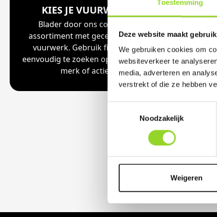
Toestemming
KIES JE VUURWERK
ZOEK 
Blader door ons complete
Voer j
Deze website maakt gebruik
assortiment met gecertificeerd
welke vuu
vuurwerk. Gebruik filters om
buurt acti
We gebruiken cookies om cont
eenvoudig te zoeken op categorie,
locatie
websiteverkeer te analyseren
merk of actie.
media, adverteren en analys
verstrekt of die ze hebben v
Toestemmingsselectie
Noodzakelijk
Weigeren