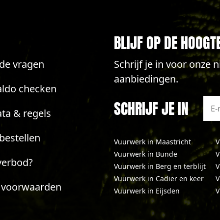
BLIJF OP DE HOOGT
lde vragen
Schrijf je in voor onze
aanbiedingen.
aldo checken
SCHRIJF JE IN
ta & regels
bestellen
Vuurwerk in Maastricht
V
Vuurwerk in Bunde
V
verbod?
Vuurwerk in Berg en terblijt
V
Vuurwerk in Cadier en keer
V
 voorwaarden
Vuurwerk in Eijsden
V