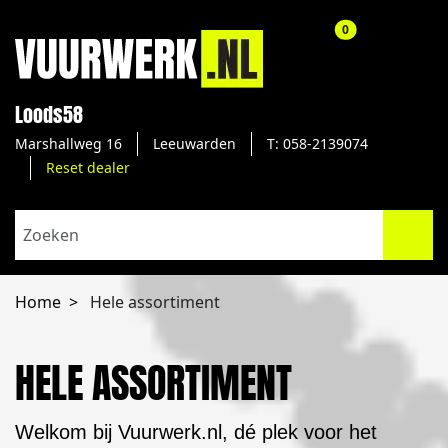
aantal producte
0
Loods58
Marshallweg 16
Leeuwarden
T: 058-2139074
Reset dealer
Home
Hele assortiment
HELE ASSORTIMENT
Welkom bij Vuurwerk.nl, dé plek voor het